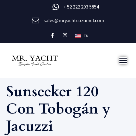
+ 52 222 293 5854
sales@mryachtcozumel.com
EN
Sunseeker 120
Con Tobogán y
Jacuzzi