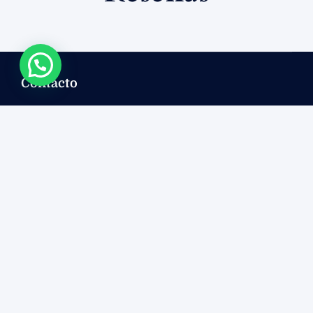
Contacto
sales@mryachtcozumel.com
+ 52 222 293 5854
+ 52 222 293 5854
+ 52 222 293 5854
Nosotros
Yates Disponibles
Nosotros