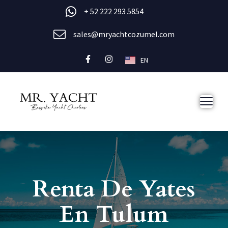
+ 52 222 293 5854
sales@mryachtcozumel.com
EN
Renta De Yates
En Tulum