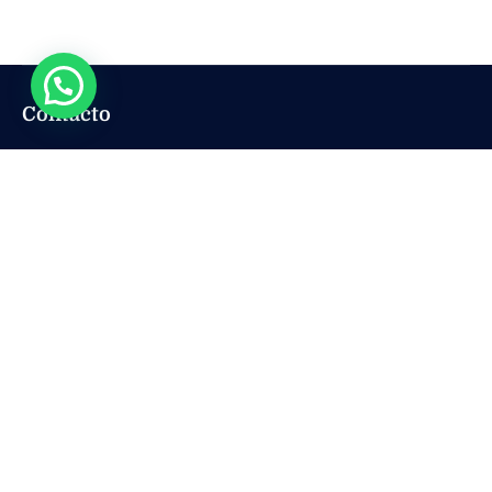
Contacto
sales@mryachtcozumel.com
+ 52 222 293 5854
+ 52 222 293 5854
+ 52 222 293 5854
Nosotros
Yates Disponibles
Nosotros