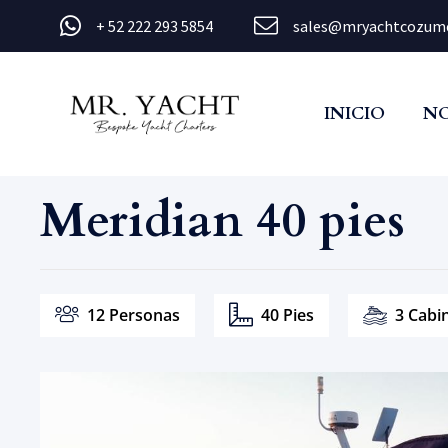
+ 52 222 293 5854
sales@mryachtcozum
INICIO
N
Meridian 40 pies
12 Personas
40 Pies
3 Cabi